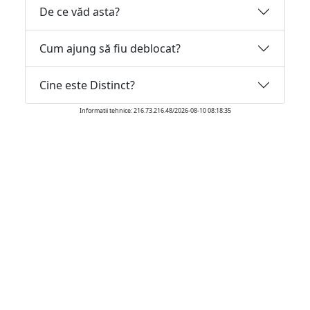
De ce văd asta?
Cum ajung să fiu deblocat?
Cine este Distinct?
Informatii tehnice: 216.73.216.48/2026-08-10 08:18:35