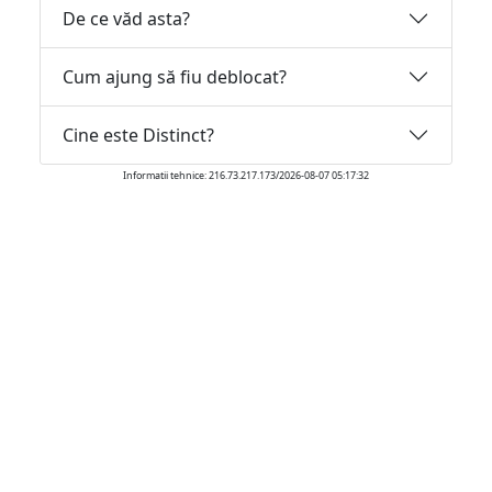
De ce văd asta?
Cum ajung să fiu deblocat?
Cine este Distinct?
Informatii tehnice: 216.73.217.173/2026-08-07 05:17:32