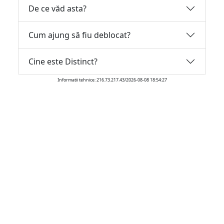
De ce văd asta?
Cum ajung să fiu deblocat?
Cine este Distinct?
Informatii tehnice: 216.73.217.43/2026-08-08 18:54:27