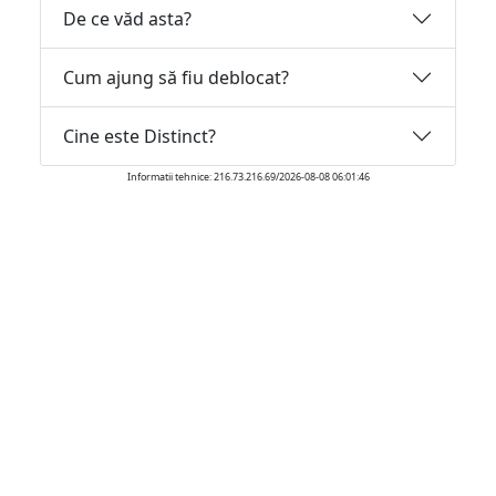
De ce văd asta?
Cum ajung să fiu deblocat?
Cine este Distinct?
Informatii tehnice: 216.73.216.69/2026-08-08 06:01:46