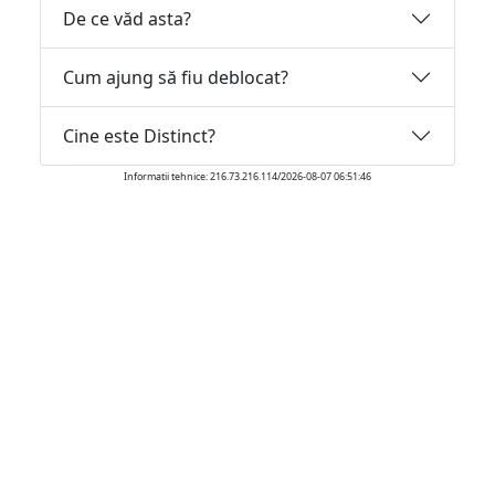
De ce văd asta?
Cum ajung să fiu deblocat?
Cine este Distinct?
Informatii tehnice: 216.73.216.114/2026-08-07 06:51:46