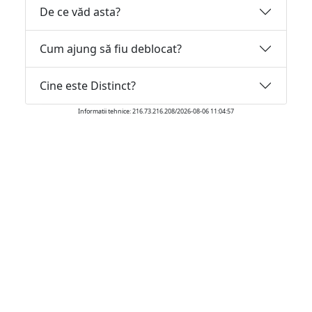
De ce văd asta?
Cum ajung să fiu deblocat?
Cine este Distinct?
Informatii tehnice: 216.73.216.208/2026-08-06 11:04:57