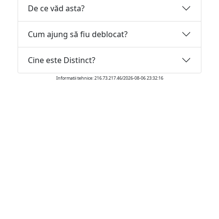
De ce văd asta?
Cum ajung să fiu deblocat?
Cine este Distinct?
Informatii tehnice: 216.73.217.46/2026-08-06 23:32:16