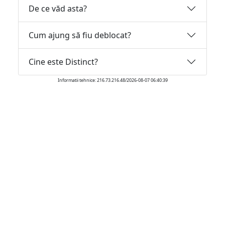
De ce văd asta?
Cum ajung să fiu deblocat?
Cine este Distinct?
Informatii tehnice: 216.73.216.48/2026-08-07 06:40:39