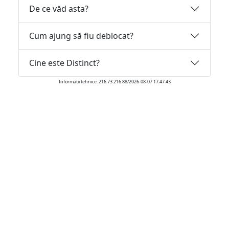
De ce văd asta?
Cum ajung să fiu deblocat?
Cine este Distinct?
Informatii tehnice: 216.73.216.88/2026-08-07 17:47:43