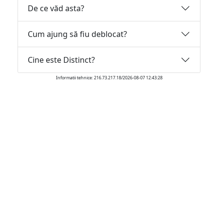
De ce văd asta?
Cum ajung să fiu deblocat?
Cine este Distinct?
Informatii tehnice: 216.73.217.18/2026-08-07 12:43:28