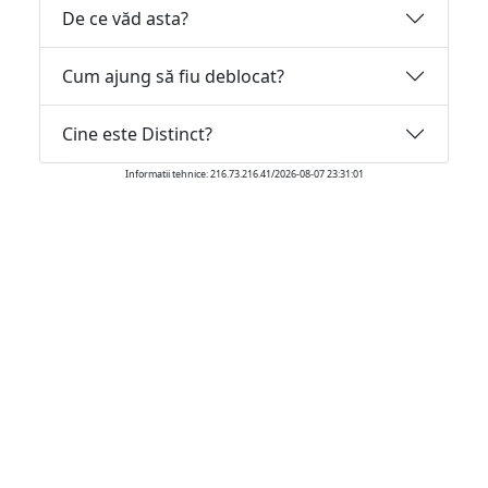
De ce văd asta?
Cum ajung să fiu deblocat?
Cine este Distinct?
Informatii tehnice: 216.73.216.41/2026-08-07 23:31:01