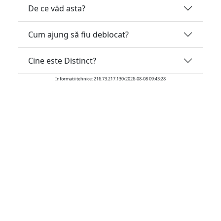
De ce văd asta?
Cum ajung să fiu deblocat?
Cine este Distinct?
Informatii tehnice: 216.73.217.130/2026-08-08 09:43:28