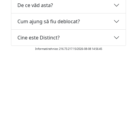
De ce văd asta?
Cum ajung să fiu deblocat?
Cine este Distinct?
Informatii tehnice: 216.73.217.15/2026-08-08 14:56:45