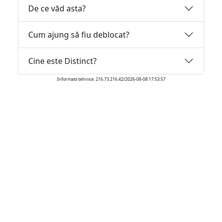
De ce văd asta?
Cum ajung să fiu deblocat?
Cine este Distinct?
Informatii tehnice: 216.73.216.42/2026-08-08 17:53:57