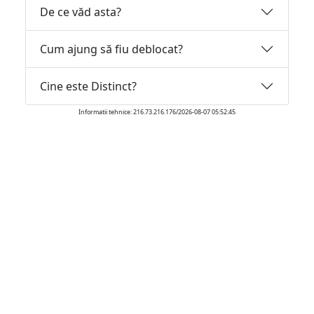
De ce văd asta?
Cum ajung să fiu deblocat?
Cine este Distinct?
Informatii tehnice: 216.73.216.176/2026-08-07 05:52:45