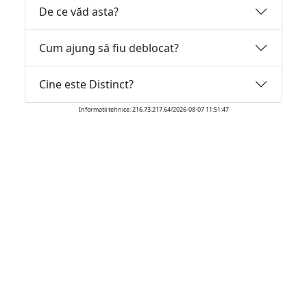
De ce văd asta?
Cum ajung să fiu deblocat?
Cine este Distinct?
Informatii tehnice: 216.73.217.64/2026-08-07 11:51:47