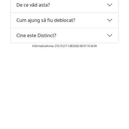
De ce văd asta?
Cum ajung să fiu deblocat?
Cine este Distinct?
Informatii tehnice: 216.73.217.148/2026-08-07 16:34:39