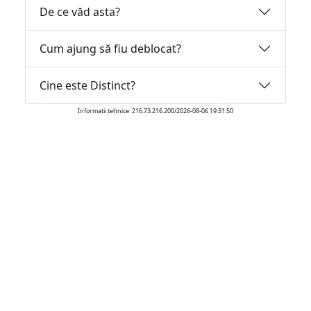
De ce văd asta?
Cum ajung să fiu deblocat?
Cine este Distinct?
Informatii tehnice: 216.73.216.200/2026-08-06 19:31:50