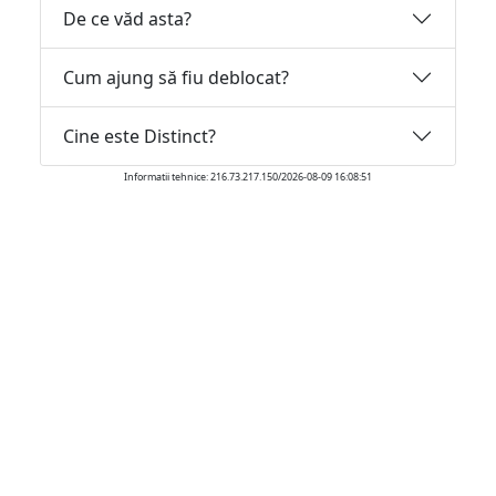
De ce văd asta?
Cum ajung să fiu deblocat?
Cine este Distinct?
Informatii tehnice: 216.73.217.150/2026-08-09 16:08:51