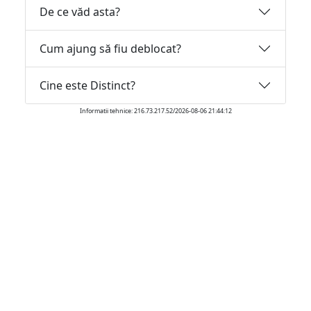
De ce văd asta?
Cum ajung să fiu deblocat?
Cine este Distinct?
Informatii tehnice: 216.73.217.52/2026-08-06 21:44:12