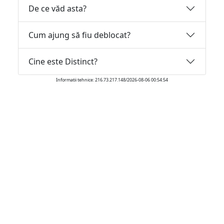
De ce văd asta?
Cum ajung să fiu deblocat?
Cine este Distinct?
Informatii tehnice: 216.73.217.148/2026-08-06 00:54:54