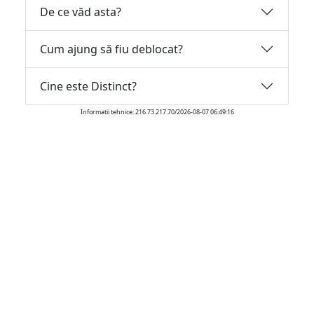
De ce văd asta?
Cum ajung să fiu deblocat?
Cine este Distinct?
Informatii tehnice: 216.73.217.70/2026-08-07 06:49:16