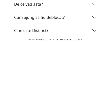
De ce văd asta?
Cum ajung să fiu deblocat?
Cine este Distinct?
Informatii tehnice: 216.73.216.156/2026-08-07 07:19:12