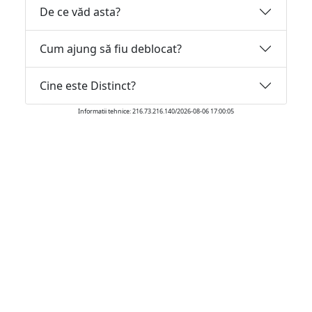
De ce văd asta?
Cum ajung să fiu deblocat?
Cine este Distinct?
Informatii tehnice: 216.73.216.140/2026-08-06 17:00:05