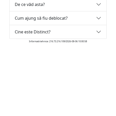
De ce văd asta?
Cum ajung să fiu deblocat?
Cine este Distinct?
Informatii tehnice: 216.73.216.109/2026-08-06 10:00:58